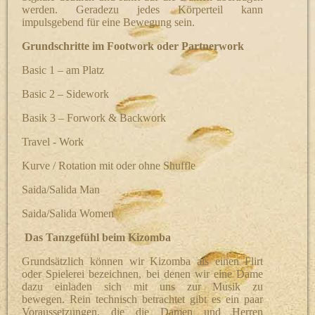
werden. Geradezu jedes Körperteil kann
impulsgebend für eine Bewegung sein.
Grundschritte im Footwork oder Partnerwork
Basic 1 – am Platz
Basic 2 – Sidework
Basik 3 – Forwork & Backwork
Travel - Work
Kurve / Rotation mit oder ohne Shuffle
Saida/Salida Man
Saida/Salida Women
Das Tanzgefühl beim Kizomba
Grundsätzlich können wir Kizomba als einen Flirt
oder Spielerei bezeichnen, bei denen wir eine Dame
dazu einladen sich mit uns zur Musik zu
bewegen.
Rein technisch betrachtet gibt es ein paar
Voraussetzungen, die die Damen und Herren