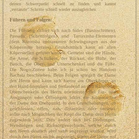
deinen Schwerpunkt schnell zu finden und kannst
„vertanzte“ Schritte schnell wieder auszugleichen.
Führen und Folgen:
Die Führung richtet sich nach Sides (Basisschritten),
Passada (Schrittfolgen) und Tarraxinha-Elementen
(dem Kizomba immanenten Schwingungen aus der
Körpermitte heraus). Grundsätzlich kann an allen
Köperstellen geführt werden. Gemeint sind die Hände,
die Arme, die Schultern, der Rücken, die Hüfte, der
Bauch, die Ober- und Unterschenkel und die Füße.
Die
Nogo-Zonen habe ich ja schon im Handout
Bachata beschrieben.
Beim Folgen spiegelt die Dame
den Herrn und kann sich hierzu am Oberkörper, an
den Hand-Impulsen und fortlaufend an den Knie- oder
Oberschenkeln des Herrn orientieren. Bei Ein- und
Ausgängen oder Öffnungen bildet die Körperachse
der Dame den Drehpunkt. In den Grundhaltungen, ob
geschlossen, offen, nah, distanziert oder versetzt,
sollte nach Möglichkeit der Kopf der Dame dem Herrn
zugewandt sein. Dies ändert sich bei Drehungen,
Wendungen und Richtungswechseln, welche durch
den Herrn deutlich aber sanft angezeigt werden. Wird
durch den Herrn nichts angezeigt, wartet die Dame auf