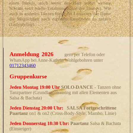
einen Impuls, auch wenn der Herr selbst weitere
Schritte setzt (siehe Erfahrungssätze der Damen). Wie
auch in anderen Tänzen bietet ein Loslassen der Dame
die Möglichkeit nach eigenem Empfinden zu tanzen
(Ladystyling).
Anmeldung
2026
gern per Telefon oder
WhatsApp bei Anne-Kathrin Wohlgebohren unter
01712343460
Gruppenkurse
Jeden Montag 19:00 Uhr
SOLO-DANCE -
Tanzen ohne
Tanzpartner
(Grundlagentraining mit allen Elementen aus
Salsa & Bachata)
Jeden Dienstag 20:00 Uhr:
SALSA Fortgeschrittene
Paartanz
on1 & on2 (Cross-
Body-Style, Mambo, Linie)
Jeden Donnerstag 18:30 Uhr:
Paartanz
Salsa & Bachata
(Einsteiger)