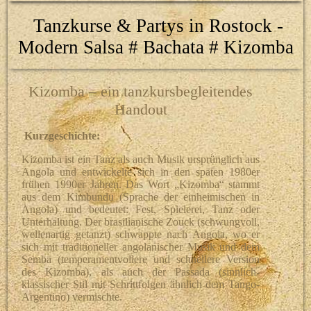
Tanzkurse & Partys in Rostock -
Modern Salsa # Bachata # Kizomba
Kizomba – ein tanzkursbegleitendes
Handout
Kurzgeschichte:
Kizomba ist ein Tanz als auch Musik ursprünglich aus
Angola und entwickelte sich in den späten 1980er
frühen 1990er Jahren. Das Wort „Kizomba“ stammt
aus dem Kimbundu (Sprache der einheimischen in
Angola) und bedeutet: Fest, Spielerei, Tanz oder
Unterhaltung. Der brasilianische Zouck (schwungvoll,
wellenartig getanzt) schwappte nach Angola, wo er
sich mit traditioneller angolanischer Musik und dem
Semba (temperamentvollere und schnellere Version
des Kizomba), als auch der Passada (sinnlich-
klassischer Stil mit Schrittfolgen ähnlich dem Tango-
Argentino) vermischte.