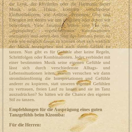
die Lyrik, der Rhythmus oder die Harmonie dieser
Musik sein. Hinzu kommen verschiedene
Einflussfaktoren, wie Anlässe, Personen, Orte und
Energien mit denen wir uns umgeben oder denen wir
beiwohnen.
Viele Tanzpaare reihen eine Flut von,
„abgespulten - regelkonformen” Kombinationen
aneinander und sehen den Sinn des Tanzens darin, so
viele wie möglich davon zu können ohne sich wirklich
der Musik hinzugeben und nach ihrem Gefühl zu
tanzen. Nun gibt es für Gefühle aber keine Regeln,
Schrittfolgen oder Kombinationen. Jeder verbindet mit
einer bestimmten Musik seine eigenen Gefühle und
lässt sich durch verschiedenste Alltags- und
Lebenssituationen leiten. Warum versuchen wir dann
stromlinienförmig die Interpretationen und Gefühle
anderer zu kopieren, statt unseren eigenen Gefühlen
zu vertrauen, freien Lauf zu lassen und sie im Tanz
auszudrücken? So hätten wir die Chance den eigenen
Stil zu tanzen.
Empfehlungen für die Ausprägung eines guten
Tanzgefühls beim Kizomba:
Für die Herren: