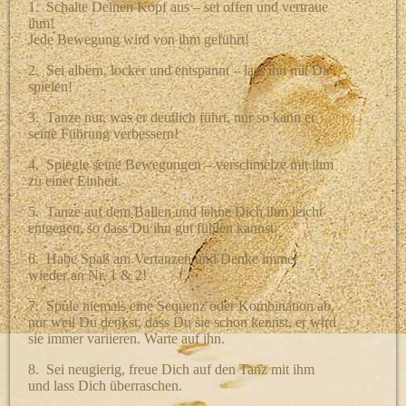
1.
Schalte Deinen Kopf aus – sei offen und vertraue
ihm!
Jede Bewegung wird von ihm geführt!
2.
Sei albern, locker und entspannt – lass ihn mit Dir
spielen!
3.
Tanze nur, was er deutlich führt, nur so kann er
seine Führung verbessern!
4.
Spiegle seine Bewegungen – verschmelze mit ihm
zu einer Einheit.
5.
Tanze auf dem Ballen und lehne Dich ihm leicht
entgegen, so dass Du ihn gut fühlen kannst.
6.
Habe Spaß am Vertanzen und Denke immer
wieder an Nr. 1 & 2!
7.
Spule niemals eine Sequenz oder Kombination ab,
nur weil Du denkst, dass Du sie schon kennst, er wird
sie immer variieren. Warte auf ihn.
8.
Sei neugierig, freue Dich auf den Tanz mit ihm
und lass Dich überraschen.