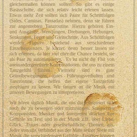
gleichermaßen können sollten. So gibt es einige
Basisschritte, die sich relativ leicht erlenen lassen.
Etwas mehr Zeit sollten sich Paare für Schrittfolgen
(Sides, Caminas, Passadas) nehmen, denn sie führen
zur angestrebten Tanzroutine. Hierzu gehören Ein-
und Ausgänge, Wendungen, Drehungen, Hebungen,
Senkungen, Feger und Gleitschritte.
Aus Schrittfolgen
werden Figuren bestehend aus verschiedenen
Einzelsequenzen. Je kürzer, desto besser lassen sie
sich erlernen, da hier viel eher die Chance besteht, sie
als Paar zu automatisieren.
Es ist nicht die Flut von
aneinandergereihten Kombinationen, die uns zu einem
Tanzgefühl führen. Vielmehr sind es gute
Grundbewegungen, gutes Führungsverhalten und
Tanzroutine, die helfen das eigene Tanzgefühl
ausprägen zu lassen. Wir fangen an die Musik mit
unseren Bewegungen zu interpretieren.
Wir hören täglich Musik, die uns dazu inspiriert sich
nach ihr zu bewegen oder mitzusingen. Songwriter,
Komponisten, Musiker und Interpreten drücken ihre
Gefühle im Text und in der Musik z.B. über Liebe,
Glück, Trauer oder gesellschaftliche Themen aus.
Jeder von uns verbindet aus der Mitte seiner Seele mit
Musik die verschiedensten Gefühle. Auslöser können