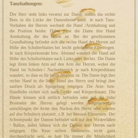
Tanzhaltungen:
D
er Herr steht links versetzt zur Dame, sodass das rechte
Bein in die Lücke der Damenbeine passt. Je nach Tanz-
Vorhaben der Herren wechselt die Hand /Armhaltung und
die Position beider. Dabei passt die Dame ihre Hand
Armhaltung die des Herrn an. Bei der geschlossenen
Grundhaltung befindet sich die rechte Hand der Herren auf
Höhe des Schulterblattes bei leicht gehobenem Ellenbogen.
Je nach Körperkontakt bzw. Abstand wandert die Hand auf
Höhe des Schulterblattes nach Links oder Rechts. Die Dame
legt ihren linken Arm auf den Arm der Herren, wobei die
Hand im Schulter-/ Nackenbereich je nach Körperdistanz
wandert, so dass es für beide bequem ist. Die Dame legt ihre
rechte Hand in die linke Hand des Herrn und bringt ihm
sanften Druck als Spiegelung entgegen. Die Arm- bzw.
Handhöhe richtet sich nach Größe und Körperdistanz. Die
Hände können sich seitlich befinden oder auf die linke
Brustseite der Herren gelegt werden. Gegebenenfalls
umschlingen die Arme den Nacken des Herrn oder werden
auf den Schultern platziert, z.B. bei Sensual-Elementen. Der
Schwerpunkt der Damen befindet sich auf den Vorderfüßen
/ Ballen, dabei lehnen sich die Damen den Herren sanft
entgegen. Die Knie sollten beiderseits nicht ganz
durchgedrückt sein, so hast Du immer die Möglichkeit