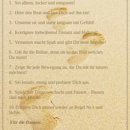
1.
Sei albern, locker und entspannt!
2.
Höre den Beat und lass Dich auf ihn ein!
3.
Umarme sie und starte langsam mit Gefühl!
4.
Korrigiere fortwährend Distanz und Haltung!
5.
Vertanzen macht Spaß und gibt Dir neue Impulse!
6.
Gib ihr die Bühne, denn sie ist das Bild welches
Du malst!
7.
Zeige ihr jede Bewegung an, die Du mit ihr tanzen
möchtest!
8.
Sei kreativ, mutig und probiere Dich aus.
9.
Spiele mit Tempowechseln und Pausen – Pausen
sind auch Musik!
10.
Erinnere Dich immer wieder an Regel Nr.1 und
lächle.
Für die Damen: