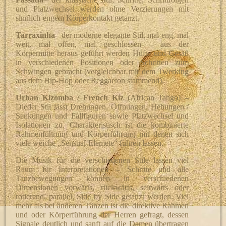
und Platzwechsel werden ohne Verzierungen mit
sinnlich-engem Körperkontakt getanzt.
Tarraxinha
– der moderne elegante Stil, mal eng, mal
weit, mal offen, mal geschlossen – aus der
Körpermitte heraus geführt werden Hüfte und Gesäß
in verschiedenen Positionen oder Schritten zum
Schwingen gebracht (vergleichbar mit dem Twerking
aus dem Hip-Hop oder Reggaeton stammend).
Urban Kizomba / French Kiz
(African Tango) –
Dieder Stil lässt Drehungen, Öffnungen, Hebungen /
Senkungen und Fallfiguren sowie Platzwechsel und
Isolationen zu. Charakteristisch ist die kombinierte
Rahmenführung und Körperführung mit denen sich
viele weiche „Sensual-Elemete“ führen lassen.
Die Musik für die verschiedenen Stile lassen viel
Raum für Interpretationen – Schritte und alle
Tanzbewegungen können in verschiedenen
Dimensionen vorwärts, rückwärts, seitwärts oder
rotierend, parallel, Side by Side getanzt werden. Viel
mehr als bei anderen Tänzen ist die direktive Rahmen
und oder Körperführung der Herren gefragt, dessen
Signale deutlich und sanft auf die Damen übertragen